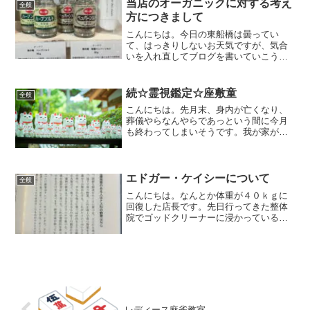
先月、当店の近くにてイト...
当店のオーガニックに対する考え
全般
方につきまして
こんにちは。今日の東船橋は曇ってい
て、はっきりしないお天気ですが、気合
いを入れ直してブログを書いていこうと
思います！タイトルにある通り、本日は
私個人のオーガニックのとらえ方につい
て、皆さんにお伝えできたらなと思いま
続☆霊視鑑定☆座敷童
全般
す。選べるのであれば、身体...
こんにちは。先月末、身内が亡くなり、
葬儀やらなんやらであっという間に今月
も終わってしまいそうです。我が家が喪
主なので、とりあえず４９日を終えるま
で落ち着きません。臨時休業時は、だい
たい葬式・法事ですのでご容赦ください
ませ（汗）去年、霊視して...
エドガー・ケイシーについて
全般
こんにちは。なんとか体重が４０ｋｇに
回復した店長です。先日行ってきた整体
院でゴッドクリーナーに浸かっている
間、とある本を読んでいました。あの怪
しげな本棚にあった１冊です。（意味が
わからない方は前回のブログをご覧くだ
さい）その名も『エドガー・...
レディース麻雀教室