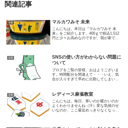
関連記事
マルカワみそ 未来
全般
こんにちは。本日は『マルカワみそ 未
来』をご紹介します。400ｇで税込1,512
円と少々お高めなのですが、我が家では
このお味噌に出会ってからは、他のもの
が食べられなくなりました。小さい頃か
ら、お味噌汁の美味しさがよく分からな
くて、出されたら...
SNSの使い方がわからない問題に
全般
ついて
ブログをご覧の皆様、おはようございま
す。時間配分を間違えて・・・いえ、気
合が入りすぎて早めに出勤してしまいま
した！今日の東船橋は曇りですが、テラ
スですずめがちゅんちゅん鳴いていて爽
やかな朝です。さて、タイトルにある通
レディース麻雀教室
全般
りなのですが、私はお店を...
こんにちは。毎日、寒いのか暖かいのか
よくわかりませんね（汗）変な気候のせ
いなのか、ここ最近めっきりなくなって
いた偏頭痛が復活してしまい、萎えてい
ます。・・・が！色々と面白いことがあ
りまして、気持ちとしては明るいです！