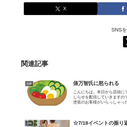
X
SNS
関連記事
俵万智氏に怒られる
全般
こんにちは。本日から店頭にて
しらせを配信していきますの
塗装のお客様がいらっしゃった
☆7/18イベントの振
全般