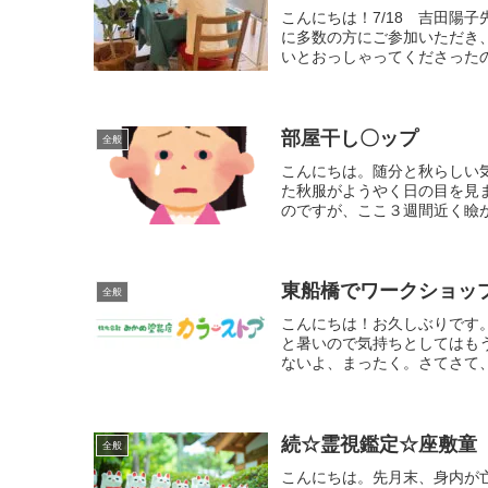
こんにちは！7/18 吉田陽
に多数の方にご参加いただき
いとおっしゃってくださったの
部屋干し〇ップ
全般
こんにちは。随分と秋らしい
た秋服がようやく日の目を見
のですが、ここ３週間近く瞼が
東船橋でワークショッ
全般
こんにちは！お久しぶりです
と暑いので気持ちとしてはも
ないよ、まったく。さてさて、
続☆霊視鑑定☆座敷童
全般
こんにちは。先月末、身内が