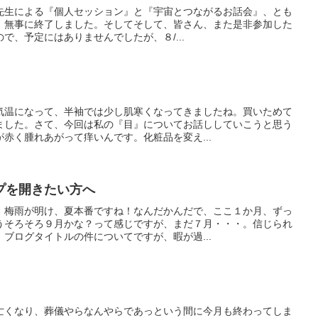
子先生による『個人セッション』と『宇宙とつながるお話会』、とも
、無事に終了しました。そしてそして、皆さん、また是非参加した
で、予定にはありませんでしたが、８/...
気温になって、半袖では少し肌寒くなってきましたね。買いためて
ました。さて、今回は私の『目』についてお話ししていこうと思う
赤く腫れあがって痒いんです。化粧品を変え...
プを開きたい方へ
。梅雨が明け、夏本番ですね！なんだかんだで、ここ１か月、ずっ
うそろそろ９月かな？って感じですが、まだ７月・・・。信じられ
ブログタイトルの件についてですが、暇が過...
亡くなり、葬儀やらなんやらであっという間に今月も終わってしま