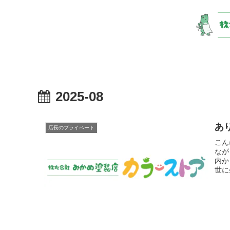
2025-08
あ
店長のプライベート
こん
なが
内か
世に