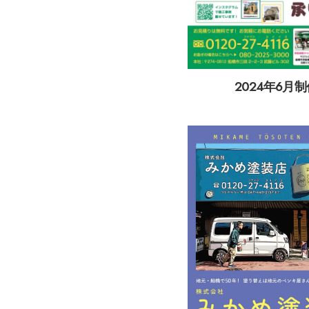
2024年6月制