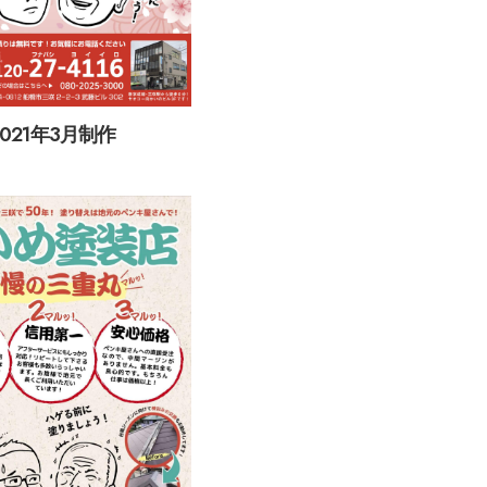
2021年3月制作