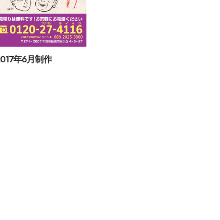
2017年6月制作