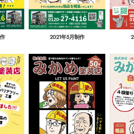
制作
2021年5月制作