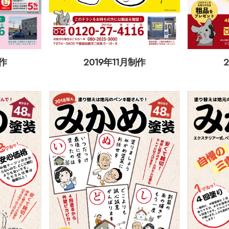
作
2019年11月制作